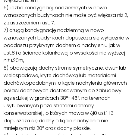
większa niż 9m,
6) liczba kondygnacji nadziemnych w nowo
wznoszonych budynkach nie może być większa niż 2,
z zastrzeżeniem ust. 7.
7) drugą kondygnację nadziemną w nowo
wznoszonych budynkach dopuszcza się wyłącznie w
poddaszu przykrytym dachem o nachyleniu jak w
ust.8 i o ściance kolankowej o wysokości nie wyższej
niż 1,20m,
8) obowiązują dachy strome symetryczne, dwu- lub
wielospadowe, kryte dachówką lub materiałami
dachówkopodobnymi o kącie nachylenia głównych
połaci dachowych dostosowanym do zabudowy
sąsiedzkiej w granicach 38°- 45°, na terenach
usytuowanych poza strefami ochrony
konserwatorskiej , o których mowa w §10 ust.1 i 3
dopuszcza się dachy o kącie nachylenia nie
mniejszym niż 20° oraz dachy płaskie,