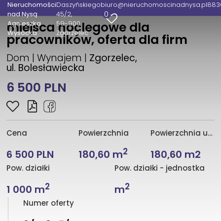
Nieruchomości
Daszyńskiego
biuro@nieruchomoscinadnysa.pl
883
0
nad Nysą
45/2
Agnieszka
59-900
miejsca noclegowe dla
Wysocka
Zgorzelec
pracowników, oferta dla firm
Dom | Wynajem |
Zgorzelec,
ul. Bolesławiecka
6 500 PLN
Cena
Powierzchnia
Powierzchnia użytkowa
2
6 500 PLN
180,60 m
180,60 m2
Pow. działki
Pow. działki - jednostka
2
2
1 000 m
m
Numer oferty