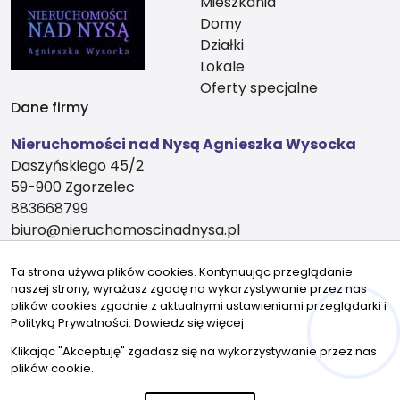
Mieszkania
Domy
Działki
Lokale
Oferty specjalne
Dane firmy
Nieruchomości nad Nysą Agnieszka Wysocka
Daszyńskiego 45/2
59-900 Zgorzelec
883668799
biuro@nieruchomoscinadnysa.pl
Znajdziesz nas tu
Ta strona używa plików cookies. Kontynuując przeglądanie
naszej strony, wyrażasz zgodę na wykorzystywanie przez nas
plików cookies zgodnie z aktualnymi ustawieniami przeglądarki i
Polityką Prywatności.
Dowiedz się więcej
Hej! Chętnie Ci pomogę
© 2026 Wszystkie prawa zastrzeżone | Program dla biur
Klikając "Akceptuję" zgadasz się na wykorzystywanie przez nas
nieruchomości - asaricrm.com
plików cookie.