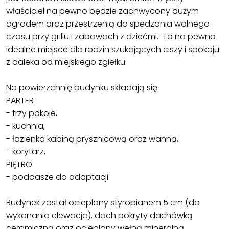
właściciel na pewno będzie zachwycony dużym
ogrodem oraz przestrzenią do spędzania wolnego
czasu przy grillu i zabawach z dziećmi. To na pewno
idealne miejsce dla rodzin szukających ciszy i spokoju
z daleka od miejskiego zgiełku.
Na powierzchnię budynku składają się:
PARTER
- trzy pokoje,
- kuchnia,
- łazienka kabiną prysznicową oraz wanną,
- korytarz,
PIĘTRO
- poddasze do adaptacji.
Budynek został ocieplony styropianem 5 cm (do
wykonania elewacja), dach pokryty dachówką
ceramiczną oraz ocieplony wełną mineralną,