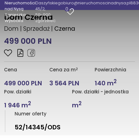
Nieruchomości
Daszyńskiego
biuro@nieruchomoscinadnysa.pl
883
0
nad Nysą
45/2
Agnieszka
59-900
Dom Czerna
Wysocka
Zgorzelec
Dom | Sprzedaż |
Czerna
499 000 PLN
2
Cena
Cena za m
Powierzchnia
2
499 000 PLN
3 564 PLN
140 m
Pow. działki
Pow. działki - jednostka
2
2
1 946 m
m
Numer oferty
52/14345/ODS